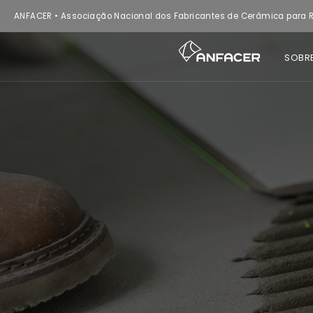
ANFACER • Associação Nacional dos Fabricantes de Cerâmica para R
SOBR