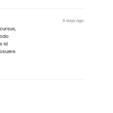
6 days ago
 cursus,
modo
s id
posuere.