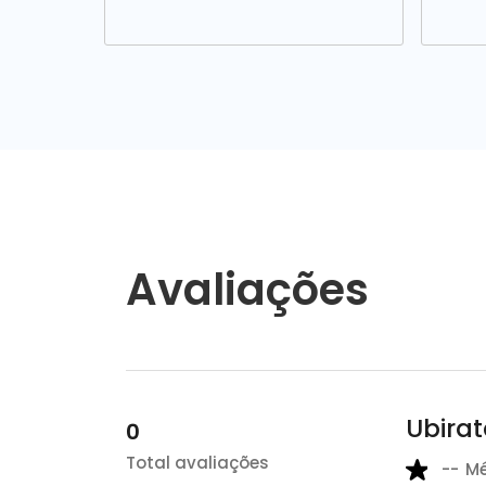
Avaliações
Ubira
0
Total avaliações
--
M