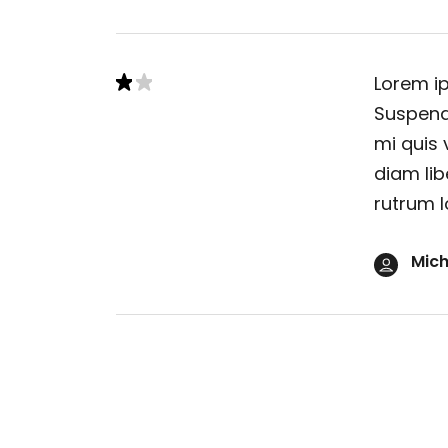
Lorem ip
Suspendi
mi quis 
diam lib
rutrum l
Mich