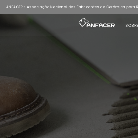
ANFACER • Associação Nacional dos Fabricantes de Cerâmica para R
SOBR