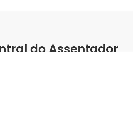
ntral do Assentador
tos - Delta |
a Sul)