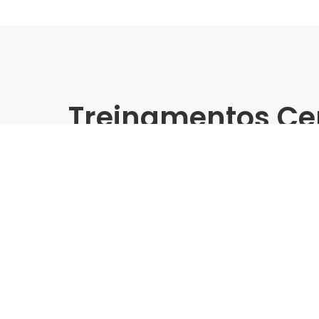
Treinamentos Ce
Presencial
Treinamento Grandes Forma
Nicom - São Paulo/SP (Zon
Indústria | Varejo:
Nicom
Cidade:
São Paulo/SP
Data de realização:
3/10/24