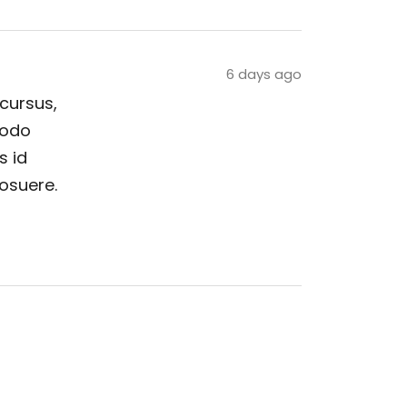
6 days ago
 cursus,
modo
s id
posuere.