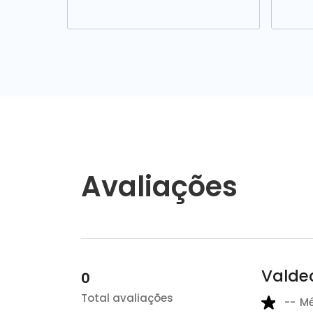
Avaliações
Valdec
0
Total avaliações
--
M