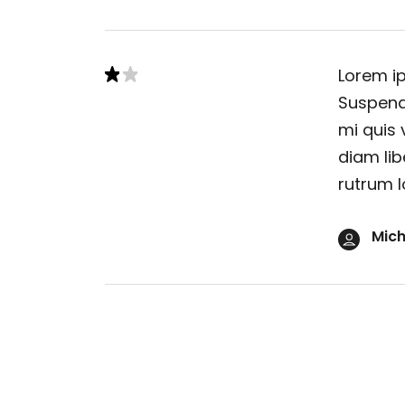
Lorem ip
Suspendi
mi quis 
diam lib
rutrum l
Mich