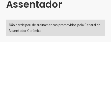
Assentador
Não participou de treinamentos promovidos pela Central do
Assentador Cerâmico
Alameda Santos, 2300
São Paulo, SP - Brasil
01418-200
+55 11 3192-0600