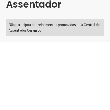
Assentador
Não participou de treinamentos promovidos pela Central do
Assentador Cerâmico
Alameda Santos, 2300
São Paulo, SP - Brasil
01418-200
+55 11 3192-0600