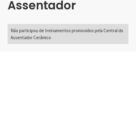
Assentador
Não participou de treinamentos promovidos pela Central do
Assentador Cerâmico
Alameda Santos, 2300
São Paulo, SP - Brasil
01418-200
+55 11 3192-0600