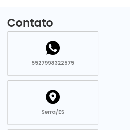
Contato
5527998322575
Serra/ES