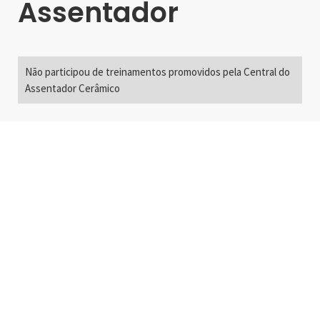
Assentador
Não participou de treinamentos promovidos pela Central do
Assentador Cerâmico
Alameda Santos, 2300
São Paulo, SP - Brasil
01418-200
+55 11 3192-0600