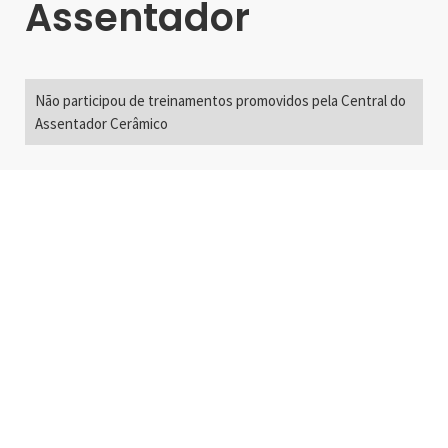
Assentador
Não participou de treinamentos promovidos pela Central do
Assentador Cerâmico
Alameda Santos, 2300
São Paulo, SP - Brasil
01418-200
+55 11 3192-0600