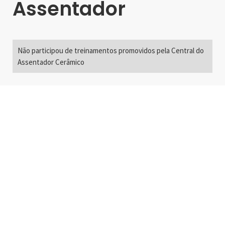
Assentador
Não participou de treinamentos promovidos pela Central do
Assentador Cerâmico
Alameda Santos, 2300
São Paulo, SP - Brasil
01418-200
+55 11 3192-0600