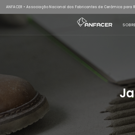
ANFACER • Associação Nacional dos Fabricantes de Cerâmica para R
SOBR
Ja