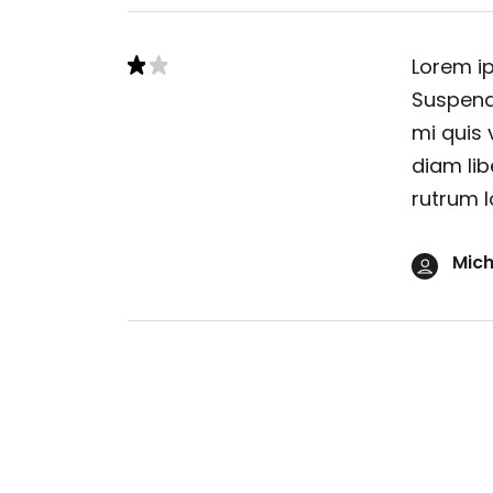
Lorem ip
Suspendi
mi quis 
diam lib
rutrum l
Mich