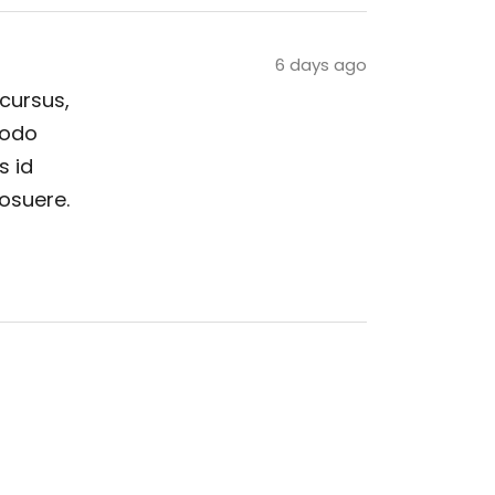
6 days ago
 cursus,
modo
s id
posuere.