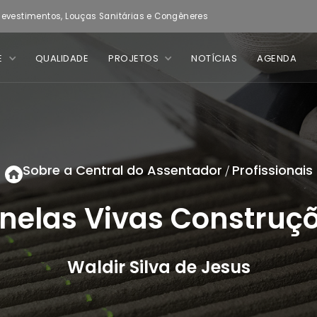
evestimentos, Louças Sanitárias e Congêneres
E
QUALIDADE
PROJETOS
NOTÍCIAS
AGENDA
Sobre a Central do Assentador
Profissionais
/
nelas Vivas Construç
Waldir Silva de Jesus