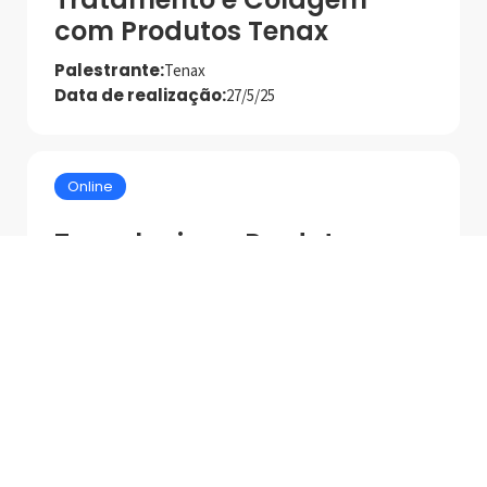
com Produtos Tenax
Palestrante:
Tenax
Data de realização:
27/5/25
Online
Tecnologias e Produtos
MAPEI para Asentamento
de Alto Desempenho
Palestrante:
Mapei
Data de realização:
1/7/25