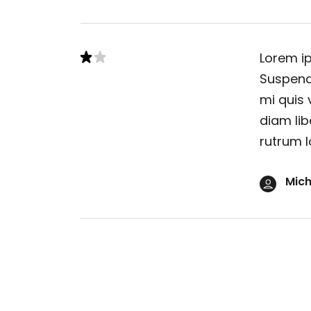
Lorem ip
Suspendi
mi quis 
diam lib
rutrum l
Mich