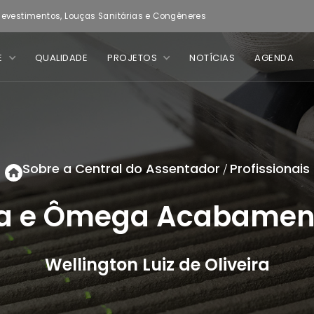
evestimentos, Louças Sanitárias e Congêneres
E
QUALIDADE
PROJETOS
NOTÍCIAS
AGENDA
Sobre a Central do Assentador
Profissionais
/
fa e Ômega Acabamen
Wellington Luiz de Oliveira