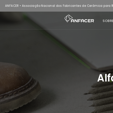
ANFACER • Associação Nacional dos Fabricantes de Cerâmica para R
SOBR
Al