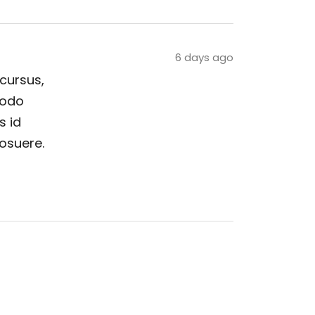
6 days ago
 cursus,
modo
s id
posuere.