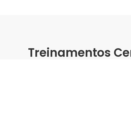
Treinamentos Ce
Presencial
Delta | Casas da Água São
Dominando o Porcelanato:
Instalação
Indústria | Varejo:
Delta | Casas da Água