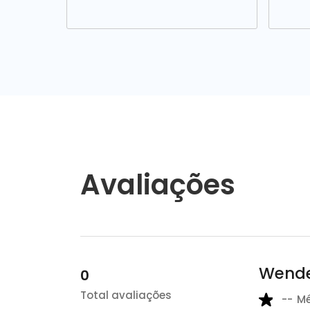
Avaliações
Wendel
0
Total avaliações
--
M