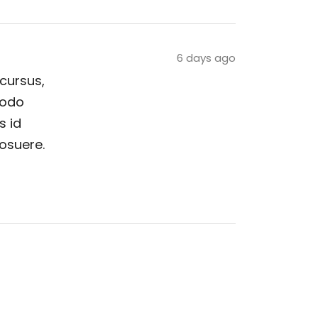
6 days ago
 cursus,
modo
s id
posuere.