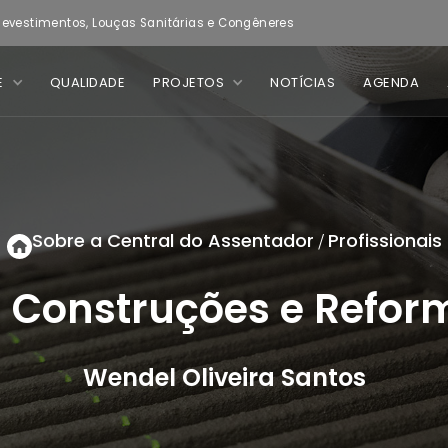
evestimentos, Louças Sanitárias e Congêneres
E
QUALIDADE
PROJETOS
NOTÍCIAS
AGENDA
Sobre a Central do Assentador
Profissionais
/
 Construções e Refor
Wendel Oliveira Santos