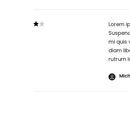
Lorem ip
Suspendi
mi quis 
diam lib
rutrum l
Mich