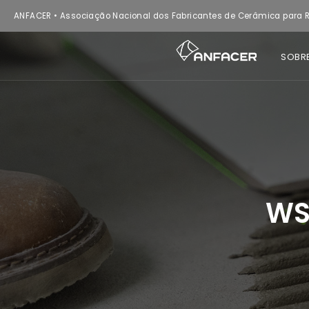
ANFACER • Associação Nacional dos Fabricantes de Cerâmica para R
SOBR
WS