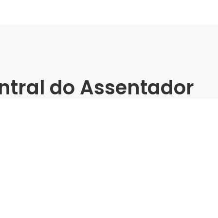
ntral do Assentador
 José -
 Da Venda à