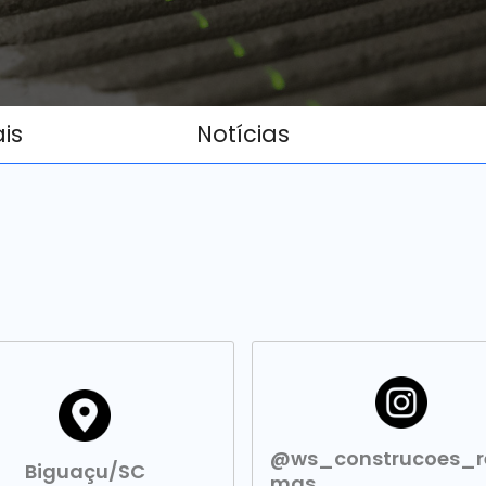
ais
Notícias
@ws_construcoes_r
Biguaçu/SC
mas