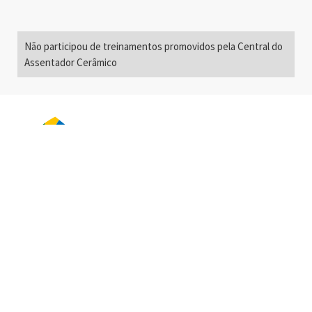
Não participou de treinamentos promovidos pela Central do
Assentador Cerâmico
Alameda Santos, 2300
São Paulo, SP - Brasil
01418-200
+55 11 3192-0600
info@anfacer.org.br