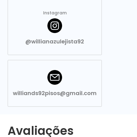
Instagram
@willianazulejista92
williands92pisos@gmail.com
Avaliações