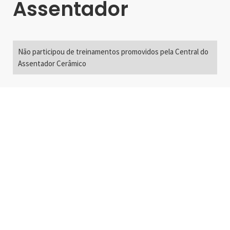
Assentador
Não participou de treinamentos promovidos pela Central do
Assentador Cerâmico
Alameda Santos, 2300
São Paulo, SP - Brasil
01418-200
+55 11 3192-0600