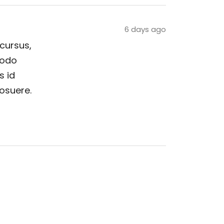
6 days ago
 cursus,
modo
s id
posuere.