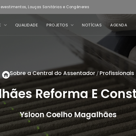
evestimentos, Louças Sanitárias e Congêneres
E
QUALIDADE
PROJETOS
NOTÍCIAS
AGENDA
Sobre a Central do Assentador
Profissionais
/
hães Reforma E Cons
Ysloon Coelho Magalhães