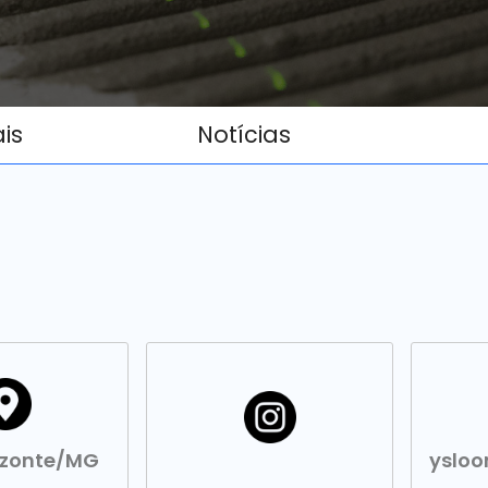
ais
Notícias
izonte/MG
yslo