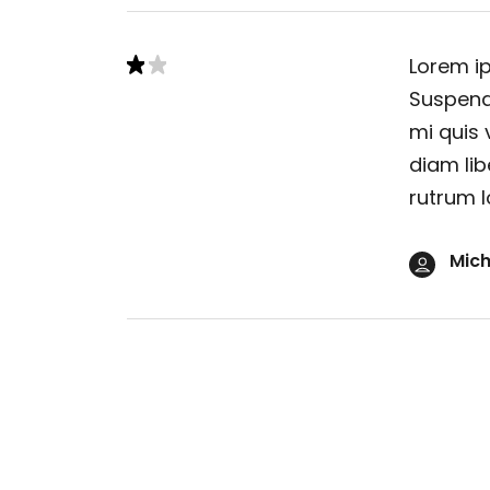
Lorem ip
Suspendi
mi quis 
diam lib
rutrum l
Mich