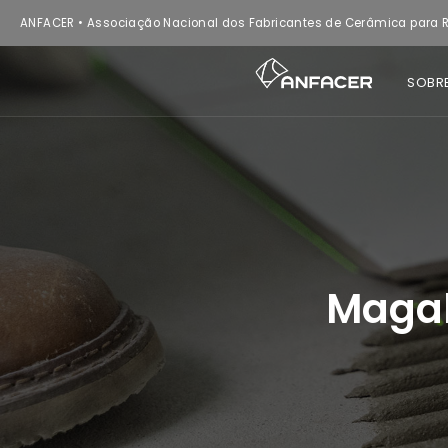
ANFACER • Associação Nacional dos Fabricantes de Cerâmica para R
SOBR
Magal