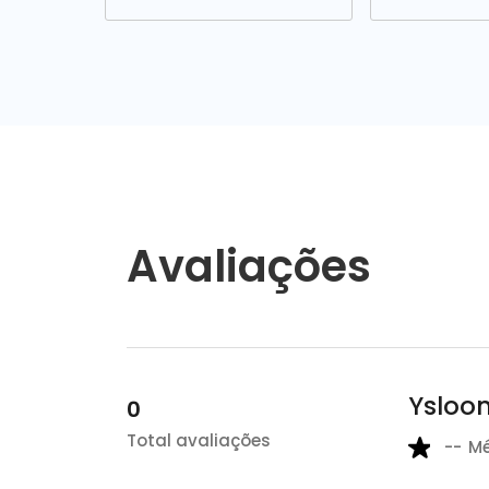
Avaliações
Ysloo
0
Total avaliações
--
M