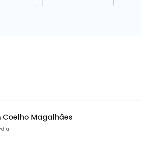
n Coelho Magalhães
édia