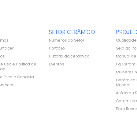
SETOR CERÂMICO
PROJET
omos
Números do Setor
Qualidade
Anfacer
Portfólio
Selo do Po
dos
História da cerâmica
Manual d
e Uso e Política de
Eventos
Pq Cerâmi
ade
Mulheres n
e Ética e Conduta
Cerâmica B
Anfacer
Mundo
Anfacer +S
Ceramics o
Expo Reves