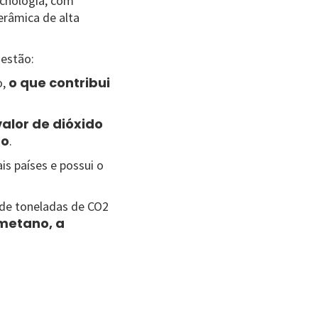
ecnologia, com
erâmica de alta
 estão:
o que contribui
o,
alor de dióxido
do
.
 países e possui o
 de toneladas de CO2
ometano, a