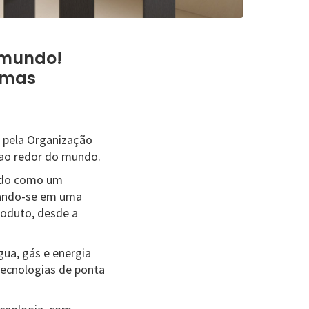
 mundo!
umas
a pela Organização
 ao redor do mundo.
gido como um
rando-se em uma
roduto, desde a
gua, gás e energia
ecnologias de ponta