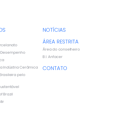
OS
NOTÍCIAS
ÁREA RESTRITA
rcelanato
Área do conselheiro
e Desempenho
B.I. Anfacer
ca
a Indústria Cerâmica
CONTATO
rasileira pelo
ustentável
f Brazil
tir