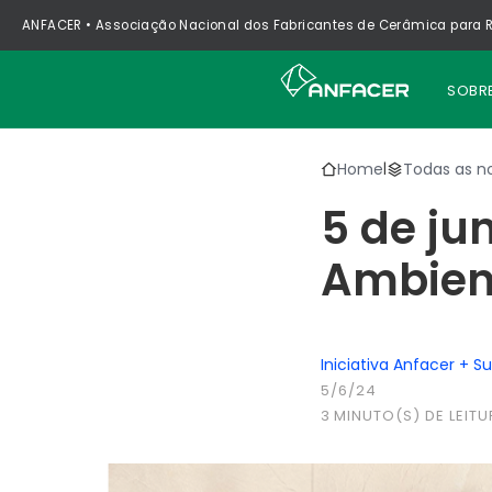
ANFACER • Associação Nacional dos Fabricantes de Cerâmica para R
SOBR
Home
Todas as no
|
5 de ju
Ambien
Iniciativa Anfacer + S
5/6/24
3
MINUTO(S) DE LEITU