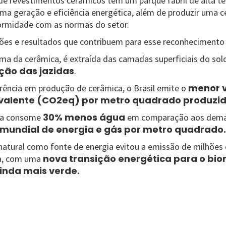
a de revestimentos cerâmicos tem um parque fabril de alta t
ma geração e eficiência energética, além de produzir uma c
ormidade com as normas do setor.
ações e resultados que contribuem para esse reconhecimento
rima da cerâmica, é extraída das camadas superficiais do sol
ção das jazidas
.
menor v
erência em produção de cerâmica, o Brasil emite o
valente (CO2eq) por metro quadrado produzi
30% menos água
ira consome
em comparação aos demais
undial de energia e gás por metro quadrado.
s natural como fonte de energia evitou a emissão de milhões
nova transição energética para o bi
ra, com uma
inda mais verde.