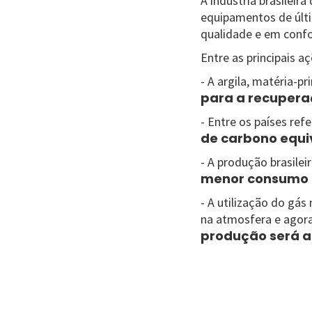
A indústria brasileir
equipamentos de últi
qualidade e em conf
Entre as principais 
- A argila, matéria-p
para a recupera
- Entre os países ref
de carbono equi
- A produção brasile
menor consumo m
- A utilização do gá
na atmosfera e ago
produção será a