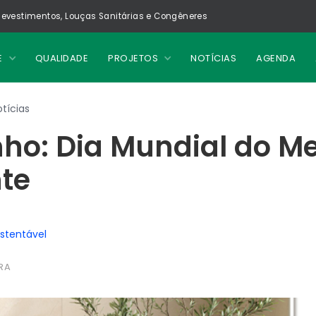
evestimentos, Louças Sanitárias e Congêneres
E
QUALIDADE
PROJETOS
NOTÍCIAS
AGENDA
tícias
nho: Dia Mundial do M
te
ustentável
RA