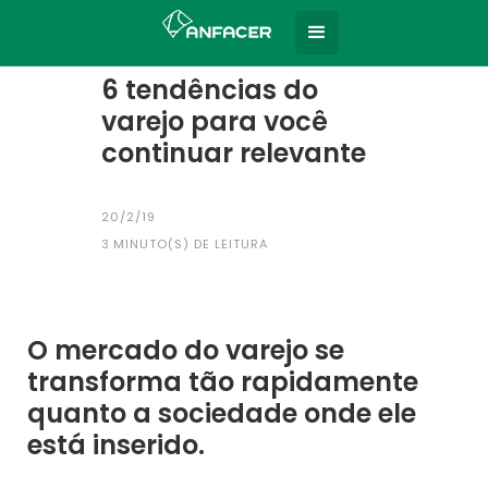
Home
Todas as notícias
|
6 tendências do
varejo para você
continuar relevante
20/2/19
3
MINUTO(S) DE LEITURA
O mercado do varejo se
transforma tão rapidamente
quanto a sociedade onde ele
está inserido.