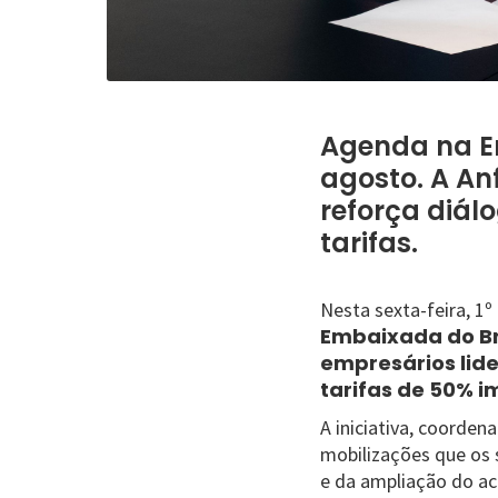
Agenda na Em
agosto. A An
reforça diál
tarifas.
Nesta sexta-feira, 1
Embaixada do Br
empresários lide
tarifas de 50% i
A iniciativa, coorden
mobilizações que os 
e da ampliação do a