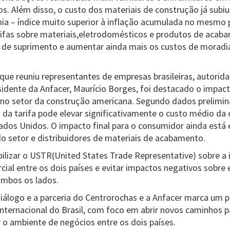
os. Além disso, o custo dos materiais de construção já subi
a – índice muito superior à inflação acumulada no mesmo p
rifas sobre materiais,eletrodomésticos e produtos de aca
 de suprimento e aumentar ainda mais os custos de moradia
que reuniu representantes de empresas brasileiras, autoridad
esidente da Anfacer, Maurício Borges, foi destacado o impact
 no setor da construção americana. Segundo dados prelimin
a tarifa pode elevar significativamente o custo médio da 
ados Unidos. O impacto final para o consumidor ainda está 
o setor e distribuidores de materiais de acabamento.
ibilizar o USTR(United States Trade Representative) sobre a
cial entre os dois países e evitar impactos negativos sobr
ambos os lados.
iálogo e a parceria do Centrorochas e a Anfacer marca um 
 internacional do Brasil, com foco em abrir novos caminhos 
r o ambiente de negócios entre os dois países.