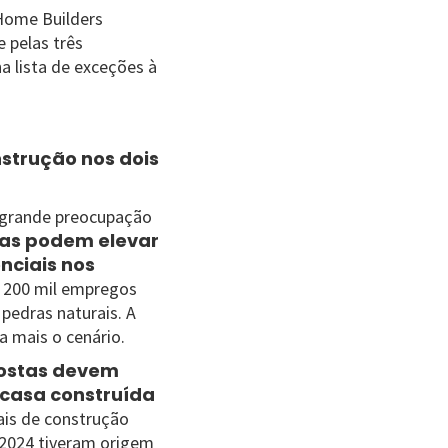
 Home Builders
 pelas três
a lista de exceções à
nstrução nos dois
 grande preocupação
fas podem elevar
nciais nos
e 200 mil empregos
 pedras naturais. A
a mais o cenário.
postas devem
 casa construída
ais de construção
m 2024 tiveram origem