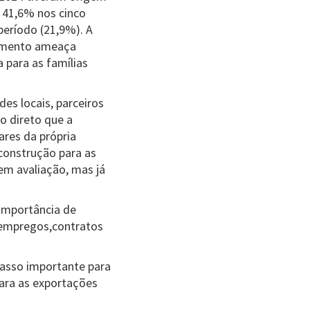
u 41,6% nos cinco
eríodo (21,9%). A
bamento ameaça
 para as famílias
es locais, parceiros
o direto que a
ares da própria
construção para as
em avaliação, mas já
 importância de
e empregos,contratos
passo importante para
para as exportações