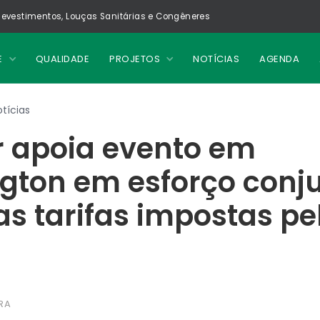
evestimentos, Louças Sanitárias e Congêneres
E
QUALIDADE
PROJETOS
NOTÍCIAS
AGENDA
tícias
r apoia evento em
gton em esforço conj
as tarifas impostas pe
RA