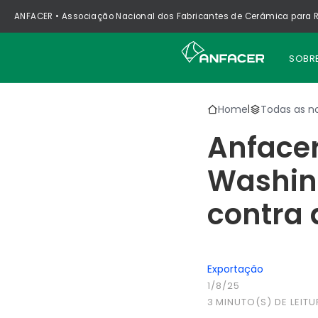
ANFACER • Associação Nacional dos Fabricantes de Cerâmica para R
SOBR
Home
Todas as no
|
Anface
Washin
contra 
Exportação
1/8/25
3
MINUTO(S) DE LEITU