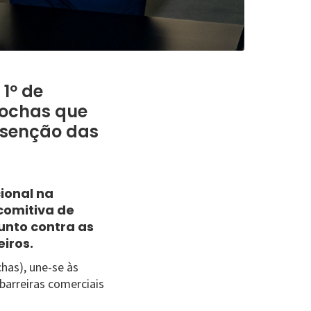
1º de
rochas que
 isenção das
ional na
comitiva de
unto contra as
iros.
chas), une-se às
barreiras comerciais