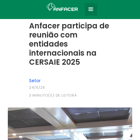
Home
Todas as notícias
|
Anfacer participa de
reunião com
entidades
internacionais na
CERSAIE 2025
Setor
24/9/25
3
MINUTO(S) DE LEITURA