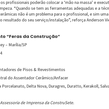
, os profissionais poderão colocar a ‘mão na massa’ e execut
 limpeza. “Quando se tem as ferramentas adequadas e a técni
erâmicas não é um problema para o profissional, e sim uma
 resultado do seu serviço/instalação”, reforça Anderson Vie
nto “Feras da Construção”
ley – Marília/SP
24
entadores de Pisos & Revestimentos
tral do Assentador Cerâmico/Anfacer
a Porcelanato, Delta Nova, Duragres, Duratto, Kerakoll, Salv
Assessoria de Imprensa da ConstruSete.