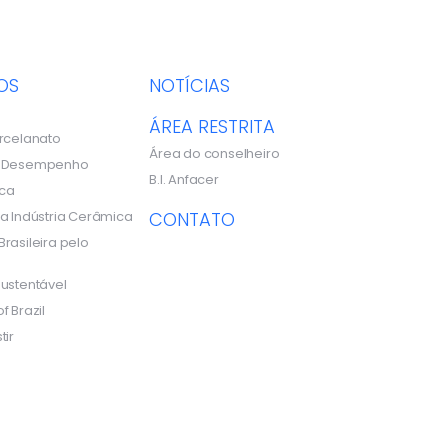
OS
NOTÍCIAS
ÁREA RESTRITA
rcelanato
Área do conselheiro
e Desempenho
B.I. Anfacer
ca
a Indústria Cerâmica
CONTATO
rasileira pelo
ustentável
f Brazil
tir