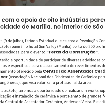
 com o apoio de oito indústrias parc
idade de Marília, no interior de São
a (9 de julho), feriado Estadual que celebra a Revolução Con
Sete reunirá no hotel Sun Valley (Marília) perto de 200 profi
“Feras da Construção”
 associadas, para o evento
.
 terão a oportunidade de participar de diversas atividades pr
os e específicos para o assentamento de revestimentos d
Central do Assentador Cer
namento oferecido pela
cer
(Associação Nacional dos Fabricantes de Cerâmica par
ongêneres), que visa valorizar o profissional da área.
nstruSete, teremos a oportunidade de realizar um worksh
ficação e instalação de cerâmica e porcelanato de grandes f
ela Central do Assentador Cerâmico, Anderson Vieira. Ele ad