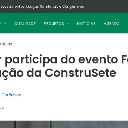
evestimentos, Louças Sanitárias e Congêneres
E
QUALIDADE
PROJETOS
NOTÍCIAS
AGENDA
tícias
 participa do evento 
ução da ConstruSete
r Cerâmico
RA