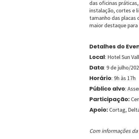
das oficinas práticas
instalação, cortes e
tamanho das placas c
maior destaque para o
Detalhes do Eve
Local
: Hotel Sun Val
Data
: 9 de julho/20
Horário
: 9h às 17h
Público alvo
: Ass
Participação:
Cen
Apoio:
Cortag, Delt
Com informações da 