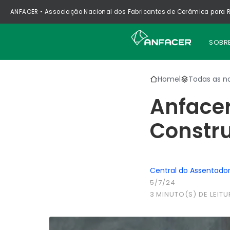
ANFACER • Associação Nacional dos Fabricantes de Cerâmica para R
SOBR
Home
Todas as no
|
Anfacer
Constr
Central do Assentado
5/7/24
3
MINUTO(S) DE LEITU