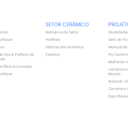
SETOR CERÂMICO
PROJET
omos
Números do Setor
Qualidade
Anfacer
Portfólio
Selo do Po
dos
História da cerâmica
Manual d
e Uso e Política de
Eventos
Pq Cerâmi
ade
Mulheres n
e Ética e Conduta
Cerâmica B
Anfacer
Mundo
Anfacer +S
Ceramics o
Expo Reves