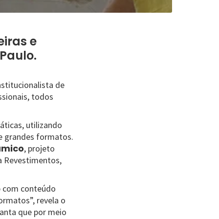
eiras e
 Paulo.
stitucionalista de
ssionais, todos
áticas, utilizando
e grandes formatos.
âmico
, projeto
a Revestimentos,
op com conteúdo
ormatos”, revela o
ianta que por meio