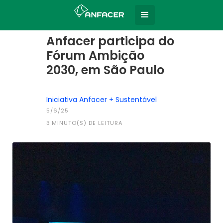
Home
Todas as notícias
|
Anfacer participa do
Fórum Ambição
2030, em São Paulo
Iniciativa Anfacer + Sustentável
5/6/25
3
MINUTO(S) DE LEITURA