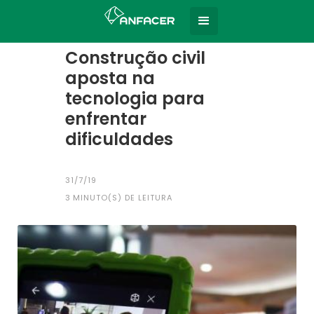
Home
Todas as notícias
|
Construção civil
aposta na
tecnologia para
enfrentar
dificuldades
31/7/19
3
MINUTO(S) DE LEITURA