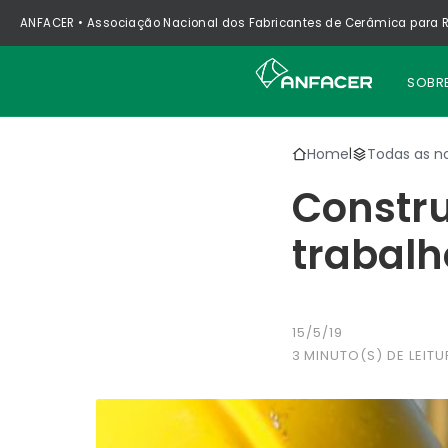
ANFACER • Associação Nacional dos Fabricantes de Cerâmica para R
SOBR
Home
Todas as no
|
Constru
trabalh
15/5/19
3
MINUTO(S) DE LEITU