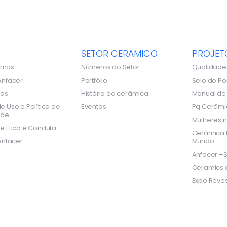
SETOR CERÂMICO
PROJET
omos
Números do Setor
Qualidade
Anfacer
Portfólio
Selo do Po
dos
História da cerâmica
Manual d
e Uso e Política de
Eventos
Pq Cerâmi
ade
Mulheres n
e Ética e Conduta
Cerâmica B
Anfacer
Mundo
Anfacer +S
Ceramics o
Expo Reves