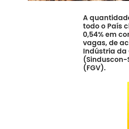
A quantidad
todo o País 
0,54% em com
vagas, de ac
Indústria da
(Sinduscon-
(FGV).