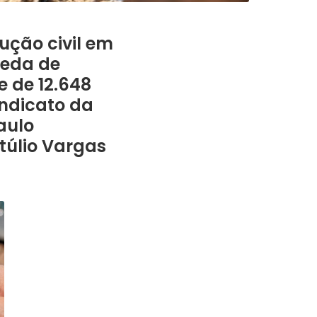
ção civil em
ueda de
 de 12.648
indicato da
aulo
túlio Vargas