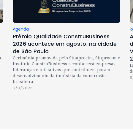
Agenda
R
Prêmio Qualidade ConstruBusiness
A
2026 acontece em agosto, na cidade
d
de São Paulo
V
a
Cerimônia promovida pelo Sinaprocim, Sinprocim e
Instituto ConstruBusiness reconhecerá empresas,
E
lideranças e iniciativas que contribuem para o
d
desenvolvimento da indústria da construção
5
brasileira.
5/8/2026