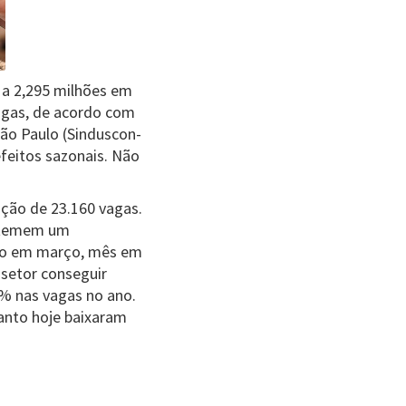
 a 2,295 milhões em
agas, de acordo com
São Paulo (Sinduscon-
efeitos sazonais. Não
ção de 23.160 vagas.
e temem um
ego em março, mês em
 setor conseguir
5% nas vagas no ano.
anto hoje baixaram