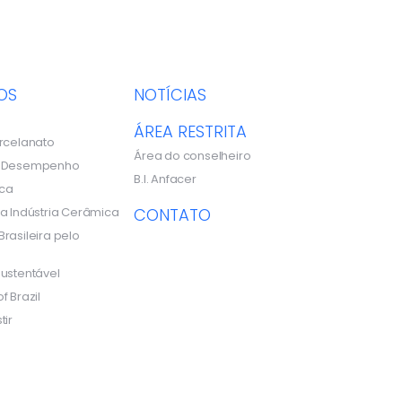
OS
NOTÍCIAS
ÁREA RESTRITA
rcelanato
Área do conselheiro
e Desempenho
B.I. Anfacer
ca
a Indústria Cerâmica
CONTATO
rasileira pelo
ustentável
f Brazil
tir