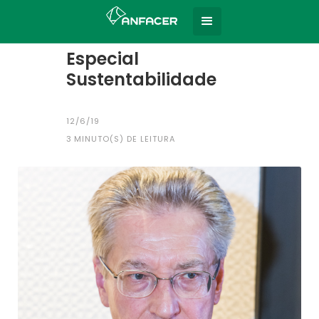
Home
Todas as notícias
|
Especial
Sustentabilidade
12/6/19
3
MINUTO(S) DE LEITURA