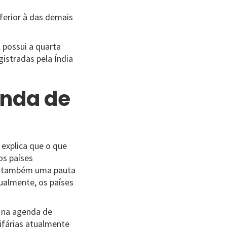
nferior à das demais
 possui a quarta
gistradas pela Índia
enda de
 explica que o que
os países
o e também uma pauta
ualmente, os países
r na agenda de
rifárias atualmente