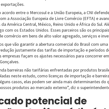
 exportações.
 acordo entre o Mercosul e a União Europeia, a CNI defende
 com a Associação Europeia de Livre Comércio (EFTA) e ava
 da América Central, México, Reino Unido e África do Sul. A
o com os Estados Unidos. Esses parceiros são os principai
e comércio em bens de alto valor agregado, serviços e inv
s que vão garantir a abertura comercial do Brasil com uma
redução justamente das tarifas de importação e períodos de
as empresas façam os ajustes necessários para concorrer 
 Gonçalves.
inda barreiras não tarifárias enfrentadas por produtos brasile
adas neste estudo, como licenças de importação e barreiras
alguns casos, elas podem ser ainda mais determinantes do qu
nossos produtos ao mercado externo”, diz o superintendent
ado potencial de