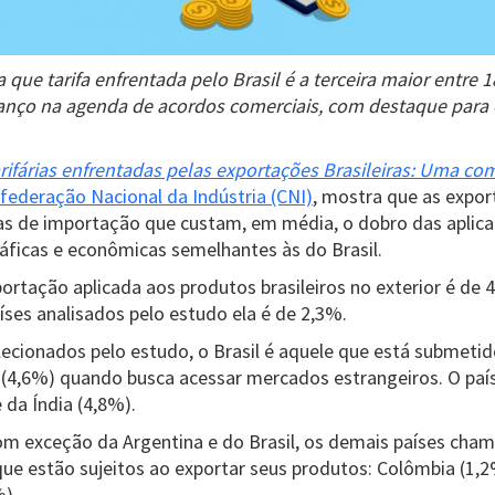
que tarifa enfrentada pelo Brasil é a terceira maior entre 1
anço na agenda de acordos comerciais, com destaque para 
arifárias enfrentadas pelas exportações Brasileiras: Uma c
federação Nacional da Indústria (CNI)
, mostra que as expor
ifas de importação que custam, em média, o dobro das aplic
ráficas e econômicas semelhantes às do Brasil.
ortação aplicada aos produtos brasileiros no exterior é de
ses analisados pelo estudo ela é de 2,3%.
lecionados pelo estudo, o Brasil é aquele que está submetid
 (4,6%) quando busca acessar mercados estrangeiros. O país
 da Índia (4,8%).
om exceção da Argentina e do Brasil, os demais países cha
que estão sujeitos ao exportar seus produtos: Colômbia (1,2%
%).