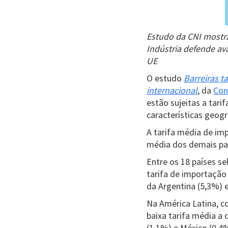
Estudo da CNI mostra 
Indústria defende av
UE
O estudo
Barreiras t
internacional
, da
Con
estão sujeitas a tar
características geog
A tarifa média de imp
média dos demais paí
Entre os 18 países se
tarifa de importação
da Argentina (5,3%) e
Na América Latina, c
baixa tarifa média a 
(1,1%) e México (0,4