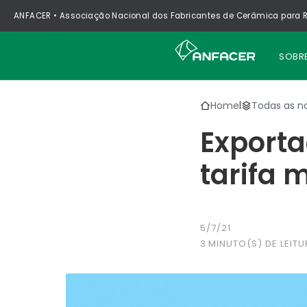
ANFACER • Associação Nacional dos Fabricantes de Cerâmica para R
SOBR
Home
Todas as no
|
Exporta
tarifa 
5/7/21
3
MINUTO(S) DE LEITU