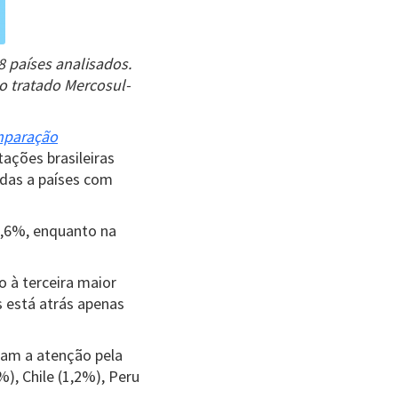
8 países analisados.
o tratado Mercosul-
omparação
tações brasileiras
adas a países com
 4,6%, enquanto na
o à terceira maior
 está atrás apenas
mam a atenção pela
), Chile (1,2%), Peru