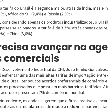
 tarifa do Brasil é a segunda maior, atrás da Índia, mas é i
%), África do Sul (2,4%) e Rússia (2,0%).
 considerando apenas os produtos industrializados, o Brasil
 países selecionados. A tarifa é de 3,3%, atrás apenas das re
8%) e China (3,6%).
precisa avançar na ag
 comerciais
 Desenvolvimento Industrial da CNI, João Emilio Gonçalves,
il enfrentar uma das mais altas tarifas de importação entre 
o de o Brasil ter poucos acordos preferenciais de comérci
ntos processados que possuem mais barreiras tarifárias. At
m acordo representam 7% do comércio mundial.
rintendente, os dados sugerem que o Brasil precisa avança
ilaterais ou multilaterais, de modo a reduzir as barreiras ta