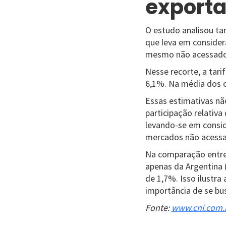
exporta
O estudo analisou ta
que leva em consider
mesmo não acessado
Nesse recorte, a tari
6,1%. Na média dos ou
Essas estimativas não
participação relativ
levando-se em consi
mercados não acessa
Na comparação entre o
apenas da Argentina (
de 1,7%. Isso ilustra
importância de se bu
Fonte:
www.cni.com.