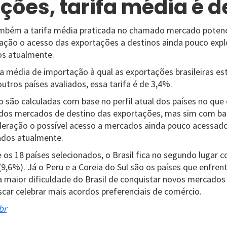
ções, tarifa média é d
mbém a tarifa média praticada no chamado mercado potencia
ação o acesso das exportações a destinos ainda pouco expl
s atualmente.
fa média de importação à qual as exportações brasileiras es
tros países avaliados, essa tarifa é de 3,4%.
 são calculadas com base no perfil atual dos países no que 
a dos mercados de destino das exportações, mas sim com base
deração o possível acesso a mercados ainda pouco acessad
dos atualmente.
s 18 países selecionados, o Brasil fica no segundo lugar c
9,6%). Já o Peru e a Coreia do Sul são os países que enfren
 a maior dificuldade do Brasil de conquistar novos mercados
scar celebrar mais acordos preferenciais de comércio.
br