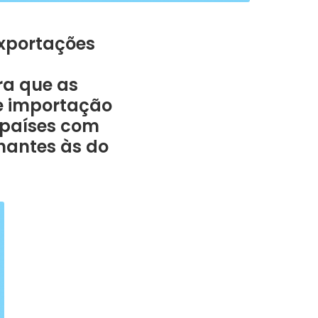
exportações
ra que as
de importação
 países com
hantes às do