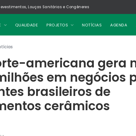
evestimentos, Louças Sanitárias e Congêneres
E
QUALIDADE
PROJETOS
NOTÍCIAS
AGENDA
tícias
orte-americana gera 
milhões em negócios 
ntes brasileiros de
imentos cerâmicos