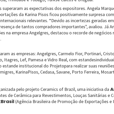
s superaram as expectativas dos expositores. Angela Marque
rtações da Karina Pisos ficou positivamente surpresa com
nternacionais relevantes. “Devido as incertezas geradas em
esença de tantos compradores importantes", avaliou. Já An
es na empresa Angelgres, destacou o recorde de negócios r
.
aram as empresas: Angelgres, Carmelo Fior, Portinari, Cristof
 Itagres, Lef, Pamesa e Vidro Real, com estandesindividuai
 estande institucional do Projetopara realizar suas reuniões:
ormigres, KarinaPisos, Cedasa, Savane, Porto Ferreira, Mosart
A
ganizada pelo projeto Ceramics of Brazil, uma iniciativa da
ntes de Cerâmica para Revestimentos, Louças Sanitárias e
Brasil
(Agência Brasileira de Promoção de Exportações e 