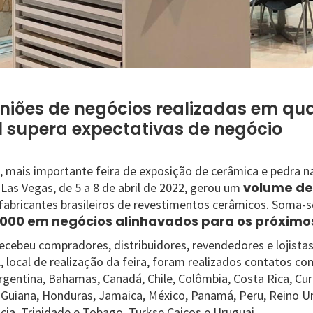
iões de negócios realizadas em qua
il supera expectativas de negócio
, mais importante feira de exposição de cerâmica e pedra n
volume de
Las Vegas, de 5 a 8 de abril de 2022, gerou um
fabricantes brasileiros de revestimentos cerâmicos. Soma-se
.000 em negócios alinhavados para os próxim
recebeu compradores, distribuidores, revendedores e lojista
, local de realização da feira, foram realizados contatos 
gentina, Bahamas, Canadá, Chile, Colômbia, Costa Rica, Cur
Guiana, Honduras, Jamaica, México, Panamá, Peru, Reino Un
cia, Trinidade e Tobago, Turkse Caicos e Uruguai.