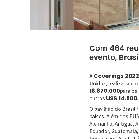
Com 464 reun
evento, Bras
Coverings 2022
A
Unidos, realizada em 
16.870.000
para os 
US$ 14.900
outros
O pavilhão do Brasil 
países. Além dos EUA
Alemanha, Antigua, Ar
Equador, Guatemala, 
Dominicana, Santa Lú