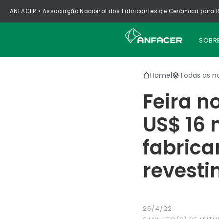
ANFACER • Associação Nacional dos Fabricantes de Cerâmica para R
SOBR
Home
Todas as no
|
Feira n
US$ 16 
fabrica
revest
26/4/22