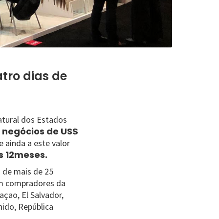
tro dias de
atural dos Estados
 negócios de US$
 ainda a este valor
os 12meses.
s de mais de 25
com compradores da
açao, El Salvador,
ido, República