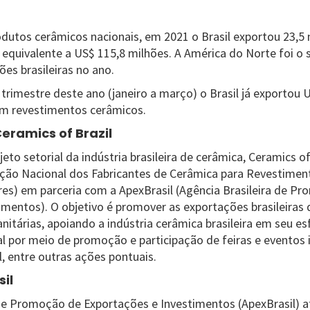
dutos cerâmicos nacionais, em 2021 o Brasil exportou 23,5
 equivalente a US$ 115,8 milhões. A América do Norte foi o 
es brasileiras no ano.
trimestre deste ano (janeiro a março) o Brasil já exportou 
em revestimentos cerâmicos.
Ceramics of Brazil
eto setorial da indústria brasileira de cerâmica, Ceramics o
ação Nacional dos Fabricantes de Cerâmica para Revestimen
res) em parceria com a ApexBrasil (Agência Brasileira de P
imentos). O objetivo é promover as exportações brasileiras
nitárias, apoiando a indústria cerâmica brasileira em seu e
l por meio de promoção e participação de feiras e eventos i
l, entre outras ações pontuais.
il
 de Promoção de Exportações e Investimentos (ApexBrasil) 