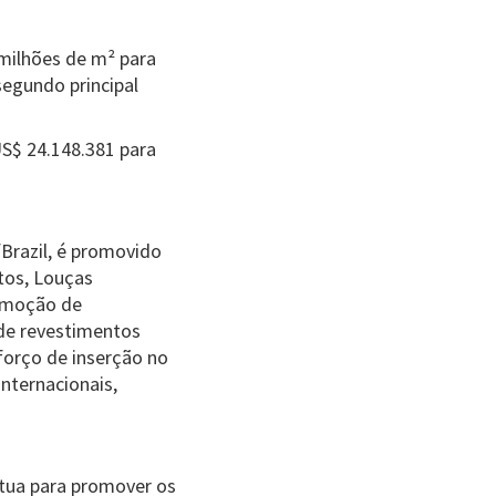
 milhões de m² para
segundo principal
US$ 24.148.381 para
fBrazil, é promovido
tos, Louças
romoção de
 de revestimentos
sforço de inserção no
nternacionais,
atua para promover os