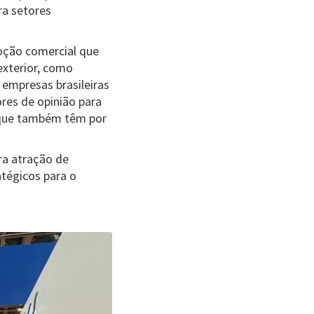
ra setores
moção comercial que
exterior, como
 empresas brasileiras
res de opinião para
s que também têm por
ra atração de
atégicos para o