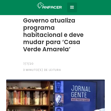
Home
Todas as notícias
|
Governo atualiza
programa
habitacional e deve
mudar para ‘Casa
Verde Amarela’
7/7/20
3
MINUTO(S) DE LEITURA