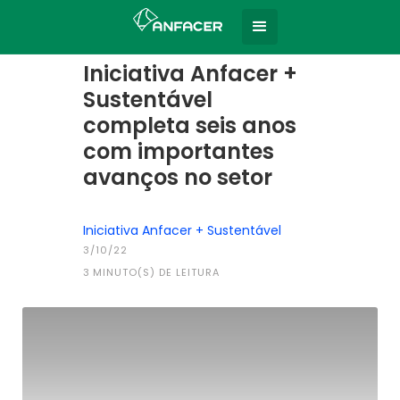
Home
Todas as notícias
|
Iniciativa Anfacer +
Sustentável
completa seis anos
com importantes
avanços no setor
Iniciativa Anfacer + Sustentável
3/10/22
3
MINUTO(S) DE LEITURA