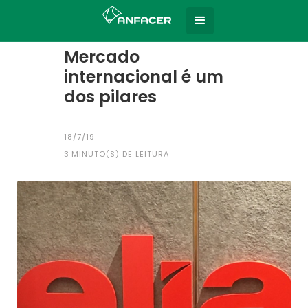
Home
Todas as notícias
|
Mercado
internacional é um
dos pilares
18/7/19
3
MINUTO(S) DE LEITURA