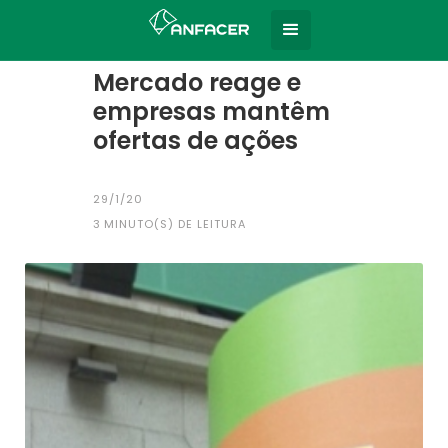
Home
Todas as notícias
|
Mercado reage e
empresas mantêm
ofertas de ações
29/1/20
3
MINUTO(S) DE LEITURA