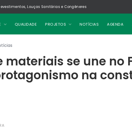
evestimentos, Louças Sanitárias e Congêneres
E
QUALIDADE
PROJETOS
NOTÍCIAS
AGENDA
tícias
e materiais se une no
protagonismo na cons
RA