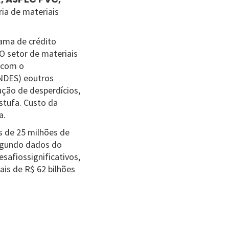
ria de materiais
ama de crédito
O setor de materiais
e com o
BNDES) eoutros
ção de desperdícios,
stufa. Custo da
a.
s de 25 milhões de
egundo dados do
safiossignificativos,
is de R$ 62 bilhões