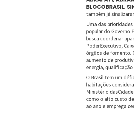
BLOCOBRASIL, SI
também já sinalizara
Uma das prioridades
popular do Governo F
busca coordenar apar
PoderExecutivo, Cai
órgãos de fomento. C
aumento de produtivi
energia, qualificaç
O Brasil tem um défi
habitações consider
Ministério dasCidades
como o alto custo de
ao ano e emprega cer