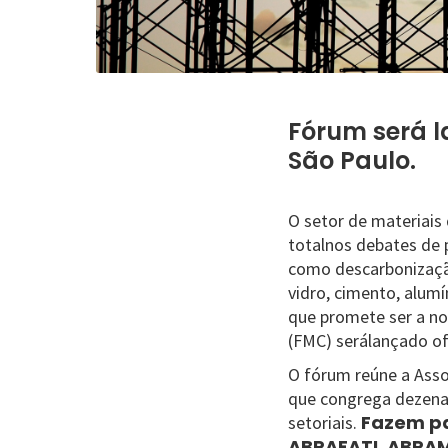
Fórum será l
São Paulo.
O setor de materiais
totalnos debates de 
como descarbonização
vidro, cimento, alum
que promete ser a no
(FMC) serálançado of
O fórum reúne a Asso
que congrega dezena
Fazem pa
setoriais.
ABRAFATI, ABRAM