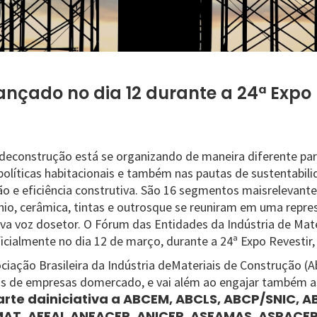
ançado no dia 12 durante a 24ª Expo 
 deconstrução está se organizando de maneira diferente pa
políticas habitacionais e também nas pautas de sustentabil
 e eficiência construtiva. São 16 segmentos maisrelevante
ínio, cerâmica, tintas e outrosque se reuniram em uma repre
va voz dosetor. O Fórum das Entidades da Indústria de Mat
icialmente no dia 12 de março, durante a 24ª Expo Revestir
ciação Brasileira da Indústria deMateriais de Construção (
s de empresas domercado, e vai além ao engajar também a
rte dainiciativa a ABCEM, ABCLS, ABCP/SNIC, A
AT, AFEAL,ANFACER, ANICER, ASFAMAS, ASPACER