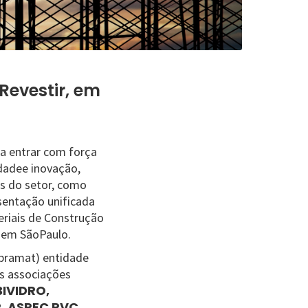
Revestir, em
ra entrar com força
idadee inovação,
s do setor, como
sentação unificada
eriais de Construção
, em SãoPaulo.
Abramat) entidade
s associações
BIVIDRO,
, ASPEC PVC,