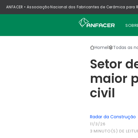
ANFACER • Associação Nacional dos Fabricantes de Cerâmica para R
SOBR
Home
Todas as no
|
Setor d
maior 
civil
Radar da Construção
11/3/26
3
MINUTO(S) DE LEITU