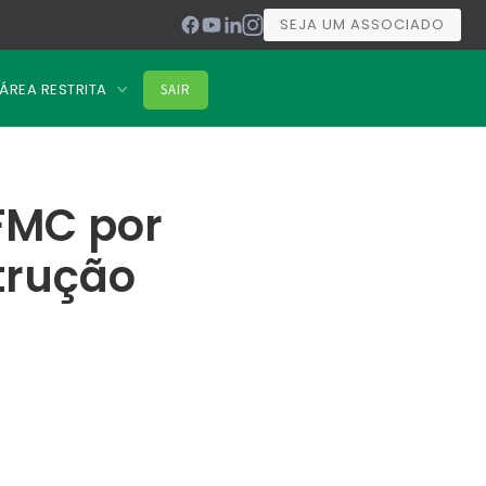
SEJA UM ASSOCIADO
ÁREA RESTRITA
SAIR
 FMC por
trução