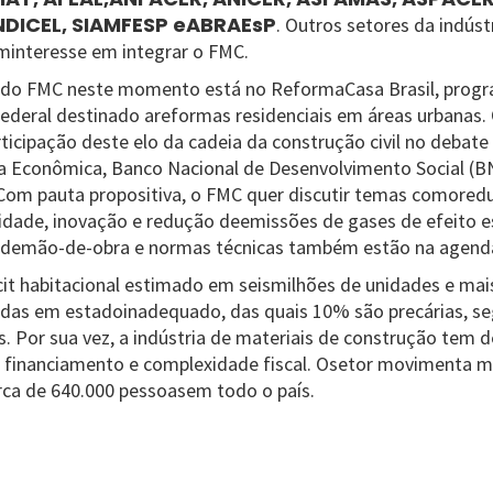
NDICEL, SIAMFESP eABRAEsP
. Outros setores da indúst
minteresse em integrar o FMC.
 do FMC neste momento está no ReformaCasa Brasil, progr
ederal destinado areformas residenciais em áreas urbanas. 
ticipação deste elo da cadeia da construção civil no debat
xa Econômica, Banco Nacional de Desenvolvimento Social (
om pauta propositiva, o FMC quer discutir temas comoredu
dade, inovação e redução deemissões de gases de efeito e
ão demão-de-obra e normas técnicas também estão na agend
cit habitacional estimado em seismilhões de unidades e mai
adas em estadoinadequado, das quais 10% são precárias, s
. Por sua vez, a indústria de materiais de construção tem de
 financiamento e complexidade fiscal. Osetor movimenta ma
ca de 640.000 pessoasem todo o país.