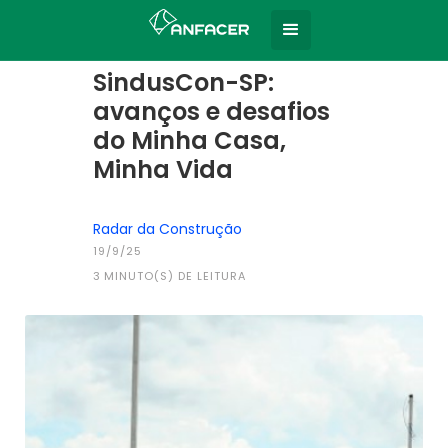
Home
Todas as notícias
|
SindusCon-SP:
avanços e desafios
do Minha Casa,
Minha Vida
Radar da Construção
19/9/25
3
MINUTO(S) DE LEITURA