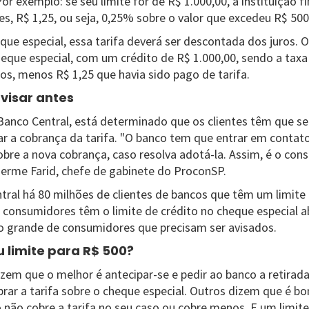
Por exemplo: se seu limite for de R$ 1.000,00, a instituição f
s, R$ 1,25, ou seja, 0,25% sobre o valor que excedeu R$ 500
que especial, essa tarifa deverá ser descontada dos juros. O
que especial, com um crédito de R$ 1.000,00, sendo a taxa
ros, menos R$ 1,25 que havia sido pago de tarifa.
visar antes
 Banco Central, está determinado que os clientes têm que s
 a cobrança da tarifa. "O banco tem que entrar em contat
sobre a nova cobrança, caso resolva adotá-la. Assim, é o co
lherme Farid, chefe de gabinete do ProconSP.
ral há 80 milhões de clientes de bancos que têm um limite
 consumidores têm o limite de crédito no cheque especial a
o grande de consumidores que precisam ser avisados.
 limite para R$ 500?
zem que o melhor é antecipar-se e pedir ao banco a retirada
brar a tarifa sobre o cheque especial. Outros dizem que é b
não cobre a tarifa no seu caso ou cobre menos. E um limite 