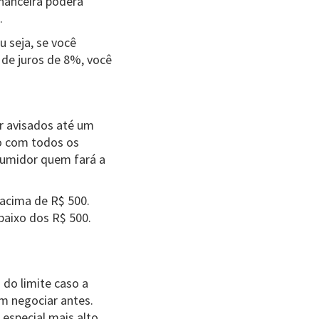
inanceira poderá
.
u seja, se você
 de juros de 8%, você
er avisados até um
o com todos os
nsumidor quem fará a
 acima de R$ 500.
baixo dos R$ 500.
 do limite caso a
om negociar antes.
especial mais alto,