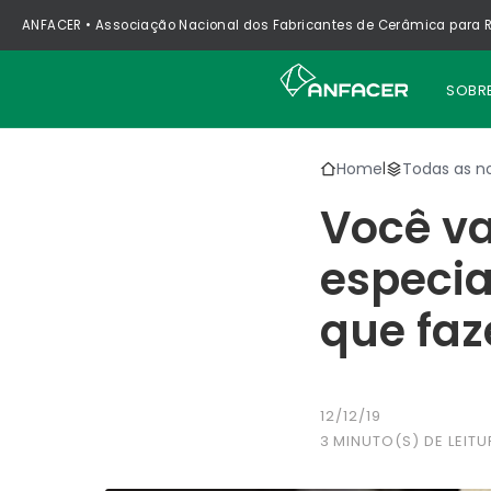
ANFACER • Associação Nacional dos Fabricantes de Cerâmica para R
SOBR
Home
Todas as no
|
Você va
especia
que faze
12/12/19
3
MINUTO(S) DE LEITU