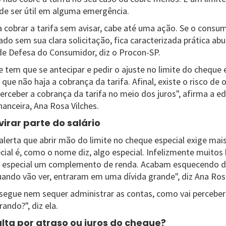
ode ser útil em alguma emergência.
 cobrar a tarifa sem avisar, cabe até uma ação. Se o consu
ado sem sua clara solicitação, fica caracterizada prática abu
de Defesa do Consumidor, diz o Procon-SP.
e tem que se antecipar e pedir o ajuste no limite do cheque 
 que não haja a cobrança da tarifa. Afinal, existe o risco de 
erceber a cobrança da tarifa no meio dos juros", afirma a e
anceira, Ana Rosa Vilches.
virar parte do salário
lerta que abrir mão do limite no cheque especial exige ma
ial é, como o nome diz, algo especial. Infelizmente muitos b
 especial um complemento de renda. Acabam esquecendo de
quando vão ver, entraram em uma dívida grande", diz Ana Ros
segue nem sequer administrar as contas, como vai perceber a
ando?", diz ela.
ta por atraso ou juros do cheque?