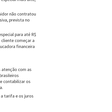
midor não contratou
siva, prevista no
especial para até R$
o cliente começar a
ducadora financeira
is atenção com as
rasileiros
 contabilizar os
a.
 tarifa e os juros