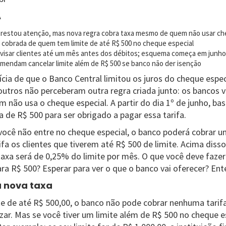
A
prestou atenção, mas nova regra cobra taxa mesmo de quem não usar ch
á cobrada de quem tem limite de até R$ 500 no cheque especial
visar clientes até um mês antes dos débitos; esquema começa em junho
omendam cancelar limite além de R$ 500 se banco não der isenção
ícia de que o Banco Central limitou os juros do cheque espe
utros não perceberam outra regra criada junto: os bancos 
não usa o cheque especial. A partir do dia 1º de junho, bas
 de R$ 500 para ser obrigado a pagar essa tarifa.
ocê não entre no cheque especial, o banco poderá cobrar u
fa os clientes que tiverem até R$ 500 de limite. Acima diss
axa será de 0,25% do limite por mês. O que você deve fazer
ara R$ 500? Esperar para ver o que o banco vai oferecer? Ent
 nova taxa
te de até R$ 500,00, o banco não pode cobrar nenhuma tarifa
izar. Mas se você tiver um limite além de R$ 500 no cheque e