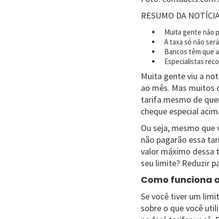
RESUMO DA NOTÍCI
Muita gente não 
A taxa só não ser
Bancos têm que a
Especialistas rec
Muita gente viu a not
ao mês. Mas muitos o
tarifa mesmo de quem 
cheque especial acima
Ou seja, mesmo que v
não pagarão essa tari
valor máximo dessa t
seu limite? Reduzir p
Como funciona a
Se você tiver um limi
sobre o que você util