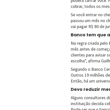
poderá tarifar você. 
cobrar, todos os mese
Se você entrar no che
passou um mês no che
vai pagar R$ 80 de ju
Banco tem que a
Na regra criada pelo
mês antes de começar
clientes para avisar 
escolha", afirma Gui
Segundo o Banco Cent
Outros 19 milhões de
Então, há um univers
Devo reduzir meu
Alguns consultores di
instituição decida co
Pode ser que o banco 