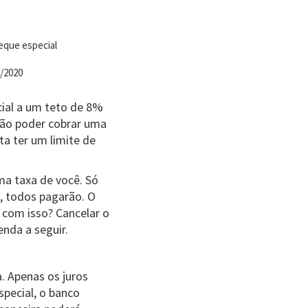
eque especial
/2020
cial a um teto de 8%
vão poder cobrar uma
ta ter um limite de
ma taxa de você. Só
o, todos pagarão. O
 com isso? Cancelar o
enda a seguir.
. Apenas os juros
special, o banco