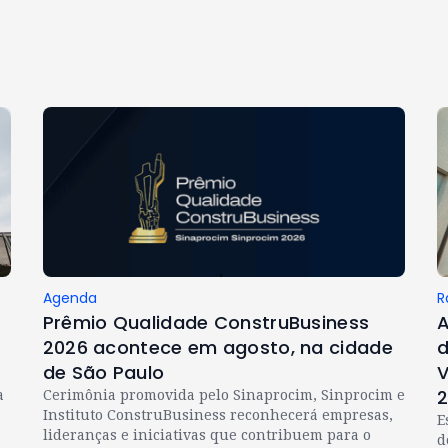
Agenda
R
Prêmio Qualidade ConstruBusiness
A
2026 acontece em agosto, na cidade
d
de São Paulo
V
a
Cerimônia promovida pelo Sinaprocim, Sinprocim e
Instituto ConstruBusiness reconhecerá empresas,
E
lideranças e iniciativas que contribuem para o
d