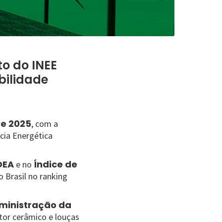
o do INEE
bilidade
te 2025
, com a
ncia Energética
DEA
Índice de
e no
 Brasil no ranking
ministração da
etor cerâmico e louças