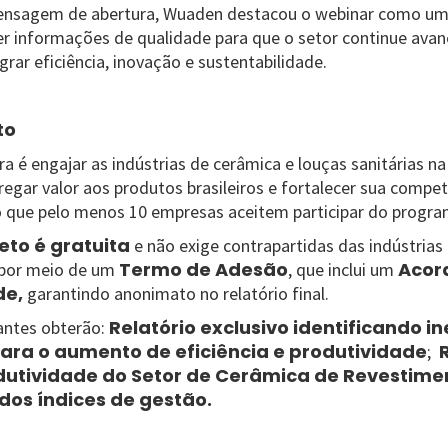
mensagem de abertura, Wuaden destacou o webinar como um
r informações de qualidade para que o setor continue ava
rar eficiência, inovação e sustentabilidade.
to
a é engajar as indústrias de cerâmica e louças sanitárias n
regar valor aos produtos brasileiros e fortalecer sua compe
o que pelo menos 10 empresas aceitem participar do progr
eto é gratuita
e não exige contrapartidas das indústrias 
Termo de Adesão
Acor
 por meio de um
, que inclui um
de,
garantindo anonimato no relatório final.
Relatório exclusivo identificando in
antes obterão:
ara o aumento de eficiência e produtividade
;
dutividade do Setor de Cerâmica de Revestime
os índices de gestão.