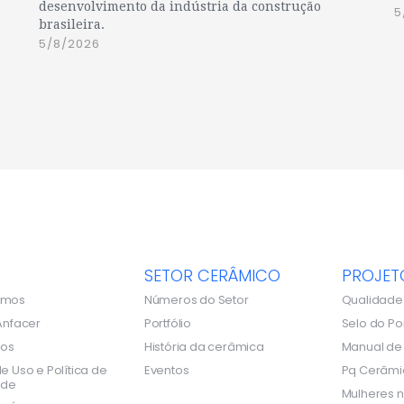
desenvolvimento da indústria da construção
5
brasileira.
5/8/2026
SETOR CERÂMICO
PROJET
omos
Números do Setor
Qualidade
Anfacer
Portfólio
Selo do Po
dos
História da cerâmica
Manual d
e Uso e Política de
Eventos
Pq Cerâmi
ade
Mulheres n