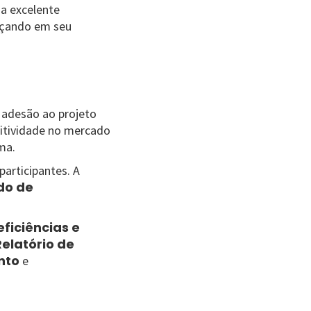
a excelente
nçando em seu
a adesão ao projeto
titividade no mercado
ama.
participantes. A
do de
eficiências e
Relatório de
nto
e