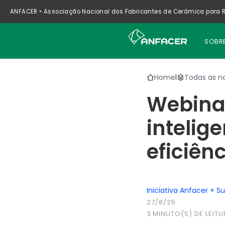
ANFACER • Associação Nacional dos Fabricantes de Cerâmica para R
SOBR
Home
Todas as no
|
Webina
intelig
eficiên
Iniciativa Anfacer + S
27/8/25
3
MINUTO(S) DE LEITU