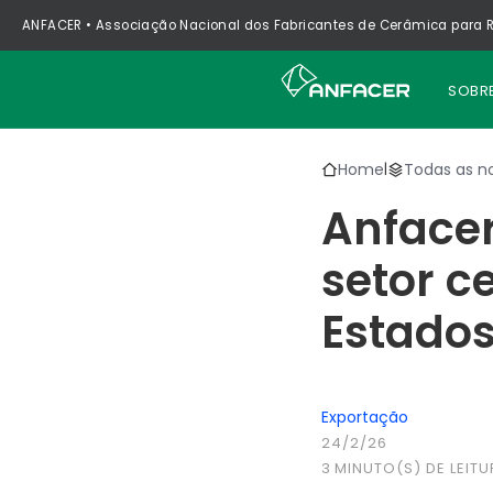
ANFACER • Associação Nacional dos Fabricantes de Cerâmica para R
SOBR
Home
Todas as no
|
Anfacer
setor c
Estados
Exportação
24/2/26
3
MINUTO(S) DE LEITU