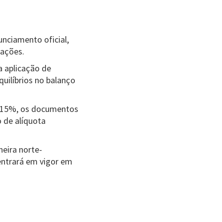
nciamento oficial,
tações.
a aplicação de
uilíbrios no balanço
e 15%, os documentos
o de alíquota
eira norte-
entrará em vigor em