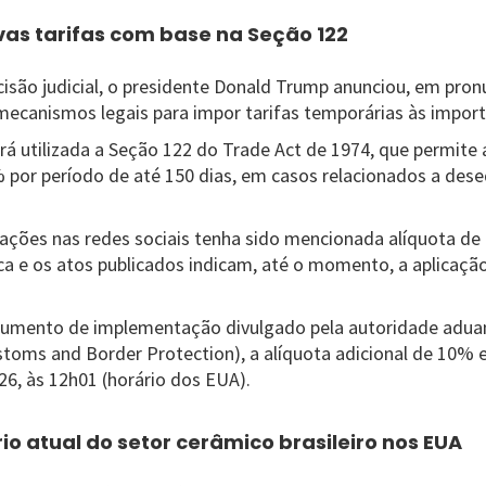
vas tarifas com base na Seção 122
são judicial, o presidente Donald Trump anunciou, em pronu
s mecanismos legais para impor tarifas temporárias às impor
rá utilizada a Seção 122 do Trade Act de 1974, que permite 
 por período de até 150 dias, em casos relacionados a deseq
ções nas redes sociais tenha sido mencionada alíquota d
ca e os atos publicados indicam, até o momento, a aplicaçã
umento de implementação divulgado pela autoridade aduan
toms and Border Protection), a alíquota adicional de 10% 
26, às 12h01 (horário dos EUA).
rio atual do setor cerâmico brasileiro nos EUA