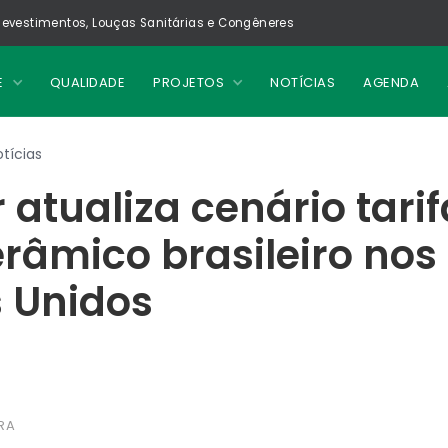
evestimentos, Louças Sanitárias e Congêneres
E
QUALIDADE
PROJETOS
NOTÍCIAS
AGENDA
tícias
 atualiza cenário tarif
erâmico brasileiro nos
 Unidos
RA