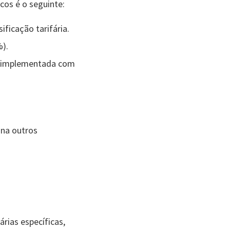
cos é o seguinte:
ificação tarifária.
%).
0%, implementada com
ana outros
rias específicas,