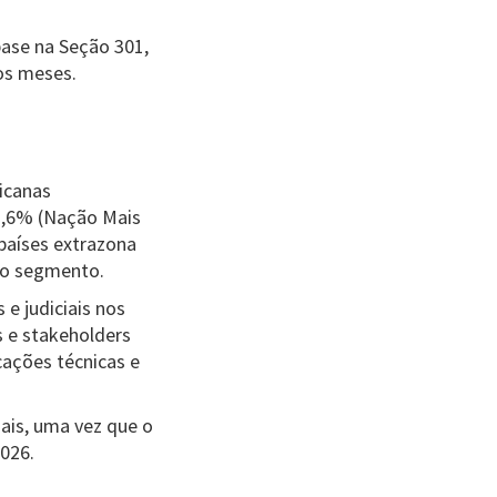
ase na Seção 301,
os meses.
icanas
12,6% (Nação Mais
países extrazona
 no segmento.
e judiciais nos
s e stakeholders
ações técnicas e
ais, uma vez que o
026.