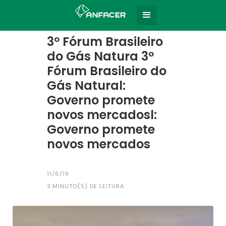
Home
Todas as notícias
|
3º Fórum Brasileiro
do Gás Natura 3º
Fórum Brasileiro do
Gás Natural:
Governo promete
novos mercadosl:
Governo promete
novos mercados
11/6/19
3
MINUTO(S) DE LEITURA