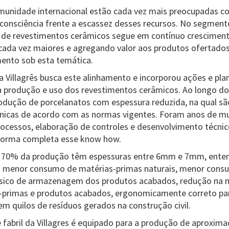
unidade internacional estão cada vez mais preocupadas co
a consciência frente a escassez desses recursos. No segmen
ia de revestimentos cerâmicos segue em contínuo crescimen
ada vez maiores e agregando valor aos produtos ofertados.
ento sob esta temática.
 Villagrês busca este alinhamento e incorporou ações e plan
 produção e uso dos revestimentos cerâmicos. Ao longo do
odução de porcelanatos com espessura reduzida, na qual sã
écnicas de acordo com as normas vigentes. Foram anos de mu
cessos, elaboração de controles e desenvolvimento técnic
 forma completa esse know how.
l, 70% da produção têm espessuras entre 6mm e 7mm, ent
 menor consumo de matérias-primas naturais, menor consu
ísico de armazenagem dos produtos acabados, redução na
s-primas e produtos acabados, ergonomicamente correto pa
m quilos de resíduos gerados na construção civil.
 fabril da Villagres é equipado para a produção de aproxi