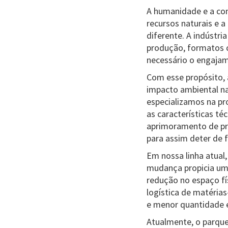
A humanidade e a com
recursos naturais e 
diferente. A indústr
produção, formatos c
necessário o engajam
Com esse propósito, a
impacto ambiental na
especializamos na pr
as características t
aprimoramento de pro
para assim deter de
Em nossa linha atua
mudança propicia um
redução no espaço f
logística de matéria
e menor quantidade e
Atualmente, o parque