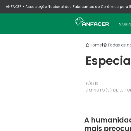
ANFACER • Associação Nacional dos Fabricantes de Cerâmica para R
SOBR
Home
Todas as no
|
Especia
3/6/19
3
MINUTO(S) DE LEITU
A humanidad
mais preocup