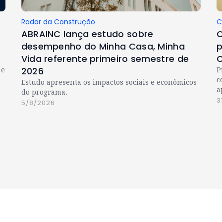
Radar da Construção
C
ABRAINC lança estudo sobre
C
desempenho do Minha Casa, Minha
p
Vida referente primeiro semestre de
C
2026
 e
P
c
Estudo apresenta os impactos sociais e econômicos
a
do programa.
3
5/8/2026