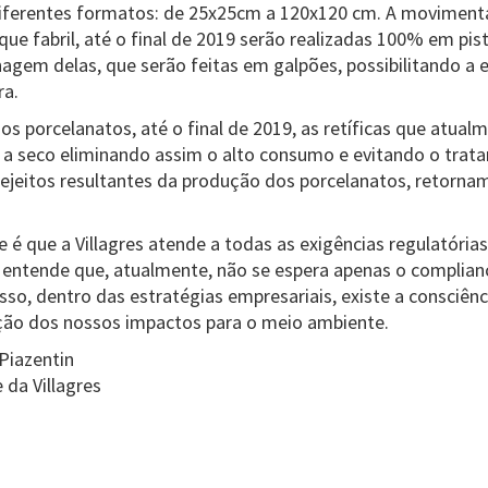
diferentes formatos: de 25x25cm a 120x120 cm. A moviment
que fabril, até o final de 2019 serão realizadas 100% em pi
gem delas, que serão feitas em galpões, possibilitando 
ra.
dos porcelanatos, até o final de 2019, as retíficas que atual
 a seco eliminando assim o alto consumo e evitando o tra
rejeitos resultantes da produção dos porcelanatos, retornam
 é que a Villagres atende a todas as exigências regulatórias,
a entende que, atualmente, não se espera apenas o complian
isso, dentro das estratégias empresariais, existe a consciênc
ção dos nossos impactos para o meio ambiente.
Piazentin
 da Villagres