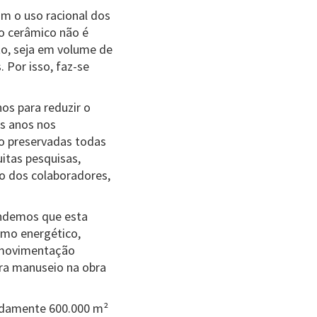
m o uso racional dos
to cerâmico não é
to, seja em volume de
 Por isso, faz-se
os para reduzir o
s anos nos
o preservadas todas
itas pesquisas,
o dos colaboradores,
endemos que esta
mo energético,
 movimentação
ra manuseio na obra
madamente 600.000 m²