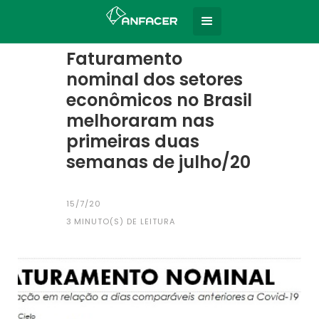
Home
Todas as notícias
|
Faturamento
nominal dos setores
econômicos no Brasil
melhoraram nas
primeiras duas
semanas de julho/20
15/7/20
3
MINUTO(S) DE LEITURA