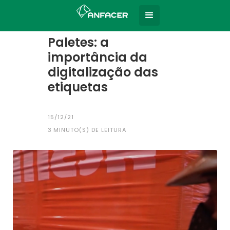
Home
Todas as notícias
|
Paletes: a
importância da
digitalização das
etiquetas
15/12/21
3
MINUTO(S) DE LEITURA