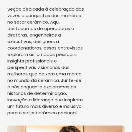
protagonistas dentro
da ASPACER.No
do setor.
Seção dedicada à celebração das
total esse
vozes e conquistas das mulheres
contingente é
no setor cerâmico. Aqui,
de 5.932
destacamos de operadoras a
mulheres
diretoras, engenheiras a
(dados de
executivas, designers a
2025).
coordenadoras, essas entrevistas
exploram as jornadas pessoais,
insights profissionais e
perspectivas visionárias das
mulheres que deixam uma marca
no mundo da cerâmica. Junte-se
a nós enquanto exploramos as
histórias de determinação,
inovação e liderança que inspiram
um futuro mais diverso e inclusivo
para o setor cerâmico nacional.