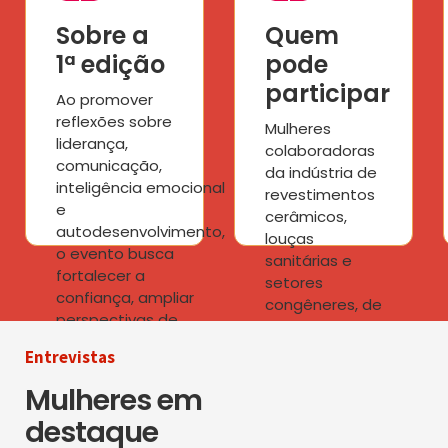
Sobre a
Quem
1ª edição
pode
participar
Ao promover
reflexões sobre
Mulheres
liderança,
colaboradoras
comunicação,
da indústria de
inteligência emocional
revestimentos
e
cerâmicos,
autodesenvolvimento,
louças
o evento busca
sanitárias e
fortalecer a
setores
confiança, ampliar
congêneres, de
perspectivas de
empresas
carreira e estimular a
associadas à
Entrevistas
construção de
ANFACER e/ou
trajetórias mais
Mulheres em
sócias e/ou
conscientes,
sócias-
destaque
colaborativas e
colaboradoras