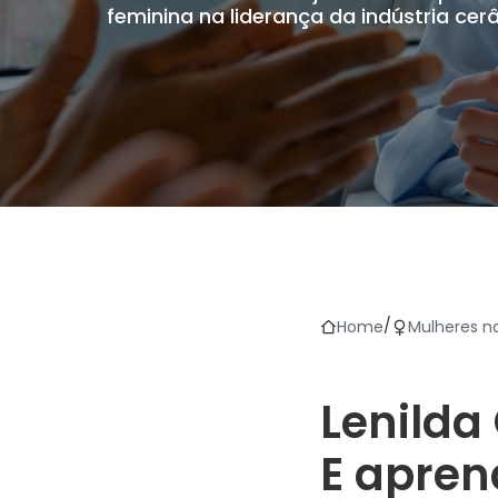
feminina na liderança da indústria cer
/
Home
Mulheres n
Lenilda
E apre