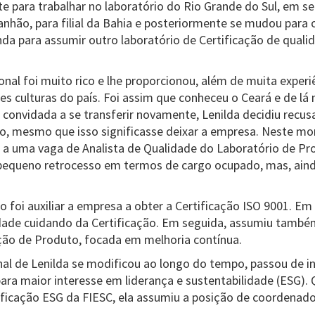
e para trabalhar no laboratório do Rio Grande do Sul, em se
anhão, para filial da Bahia e posteriormente se mudou para 
inda para assumir outro laboratório de Certificação de qual
onal foi muito rico e lhe proporcionou, além de muita experiê
es culturas do país. Foi assim que conheceu o Ceará e de lá n
convidada a se transferir novamente, Lenilda decidiu recus
, mesmo que isso significasse deixar a empresa. Neste mo
r a uma vaga de Analista de Qualidade do Laboratório de P
pequeno retrocesso em termos de cargo ocupado, mas, aind
o foi auxiliar a empresa a obter a Certificação ISO 9001. E
idade cuidando da Certificação. Em seguida, assumiu tamb
ção de Produto, focada em melhoria contínua.
onal de Lenilda se modificou ao longo do tempo, passou de i
para maior interesse em liderança e sustentabilidade (ESG
tificação ESG da FIESC, ela assumiu a posição de coordenad