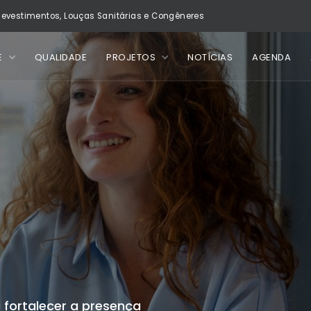
evestimentos, Louças Sanitárias e Congêneres
E
QUALIDADE
PROJETOS
NOTÍCIAS
AGENDA
e fortalecer a presença