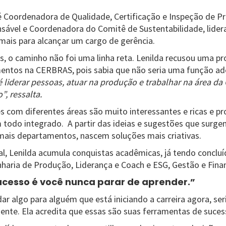
é Coordenadora de Qualidade, Certificação e Inspeção de P
ável e Coordenadora do Comitê de Sustentabilidade, lider
 mais para alcançar um cargo de gerência.
s, o caminho não foi uma linha reta. Lenilda recusou uma 
entos na CERBRAS, pois sabia que não seria uma função ad
 liderar pessoas, atuar na produção e trabalhar na área da
”, ressalta.
es com diferentes áreas são muito interessantes e ricas e p
odo integrado. A partir das ideias e sugestões que surge
ais departamentos, nascem soluções mais criativas.
, Lenilda acumula conquistas acadêmicas, já tendo conclu
haria de Produção, Liderança e Coach e ESG, Gestão e Fina
ucesso é você nunca parar de aprender.”
r algo para alguém que está iniciando a carreira agora, ser
iliente. Ela acredita que essas são suas ferramentas de suces