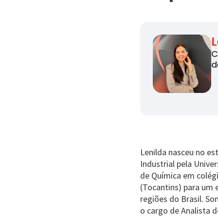
L
C
d
Lenilda nasceu no es
Industrial pela Unive
de Química em colégi
(Tocantins) para um 
regiões do Brasil. So
o cargo de Analista 