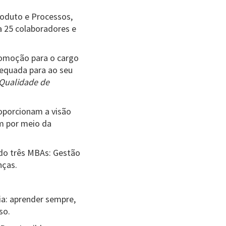
roduto e Processos,
a 25 colaboradores e
promoção para o cargo
equada para ao seu
 Qualidade de
roporcionam a visão
m por meio da
ído três MBAs: Gestão
nças.
ia: aprender sempre,
so.