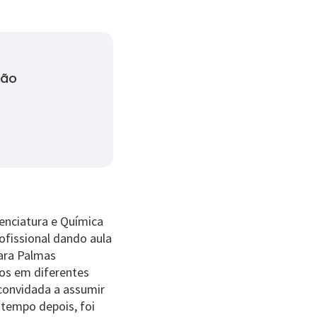
ção
enciatura e Química
rofissional dando aula
para Palmas
nos em diferentes
 convidada a assumir
 tempo depois, foi